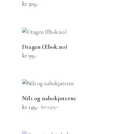
kr
329
KJØP
Dragen (Ebok.no)
kr
99
KJØP
SALE
Nils og nabokjøterne
Opprinnelig
Nåværende
kr
149
kr
249
pris
pris
var:
er:
kr 249.
kr 149.