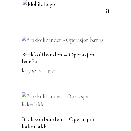
LES MER
SALE
Brokkolibanden – Operasjon
bærfis
Opprinnelig
Nåværende
kr
90
kr
249
pris
pris
var:
er:
kr 249.
kr 90.
KJØP
Brokkolibanden – Operasjon
kakerlakk