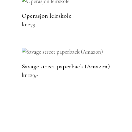
KJØP
Operasjon leirskole
kr
279
KJØP
Savage street paperback (Amazon)
kr
129