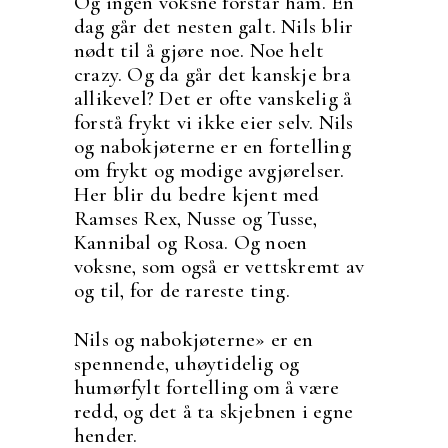
Og ingen voksne forstår ham. En
dag går det nesten galt. Nils blir
nødt til å gjøre noe. Noe helt
crazy. Og da går det kanskje bra
allikevel? Det er ofte vanskelig å
forstå frykt vi ikke eier selv. Nils
og nabokjøterne er en fortelling
om frykt og modige avgjørelser.
Her blir du bedre kjent med
Ramses Rex, Nusse og Tusse,
Kannibal og Rosa. Og noen
voksne, som også er vettskremt av
og til, for de rareste ting.
Nils og nabokjøterne» er en
spennende, uhøytidelig og
humørfylt fortelling om å være
redd, og det å ta skjebnen i egne
hender.