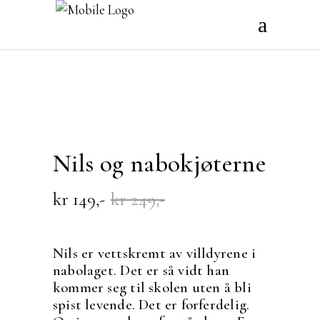
Nils og nabokjøterne
Opprinnelig
Nåværende
kr
149
kr
249
pris
pris
var:
er:
kr 249.
kr 149.
Nils er vettskremt av villdyrene i
nabolaget. Det er så vidt han
kommer seg til skolen uten å bli
spist levende. Det er forferdelig.