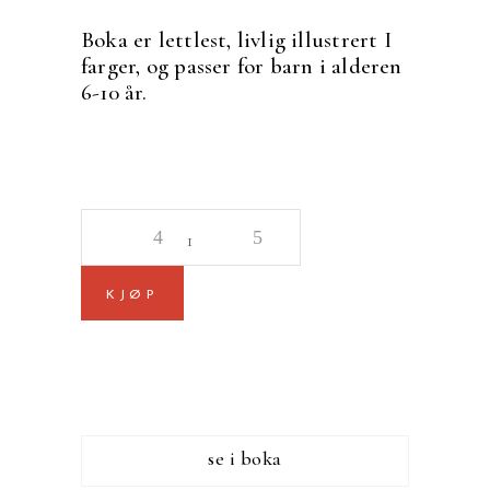
Boka er lettlest, livlig illustrert I
farger, og passer for barn i alderen
6-10 år.
Nils
og
nabokjøterne
KJØP
quantity
se i boka